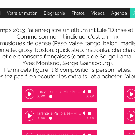
l
Votre animation
Biographie
Photos
Vidéos
Agenda
mps 2013 j'ai enregistré un album intitulé "Danse et
Comme son nom l'indique, c'est un mix
musiques de danse (Paso, valse, tango, baion, madi
entelle, gipsy, boston, quick step, mazouka, cha cha 
et de chansons françaises (dont 3 de Serge Lama,
Yves Montand, Serge Gainsbourg).
Parmi cela figurent 8 compositions personnelles.
sitez pas à en écouter les extraits...et à acheter l'alb
Les yeux noirs
-
Mick Fontaine
00:00
00:00
taine
Tarentelle Paillolaise
-
Mick Fontaine
00:00
00:00