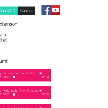
Album CD
Contact
 chanson".
son,
cha)
um!!!
Tous au marché
-
Mick Fontaine
00:00
00:00
Mélancolie
-
Mick Fontaine
00:00
00:00