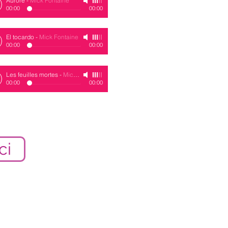
Aurore
-
Mick Fontaine
00:00
00:00
El tocardo
-
Mick Fontaine
00:00
00:00
Les feuilles mortes
-
Mick Fontaine
00:00
00:00
ici