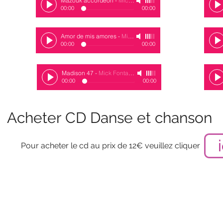
Mazouk'accordéon
-
Mick Fontaine
00:00
00:00
Amor de mis amores
-
Mick Fontaine
00:00
00:00
Madison 47
-
Mick Fontaine
00:00
00:00
Acheter CD Danse et chanson
Pour acheter le cd au prix de 12€ veuillez cliquer