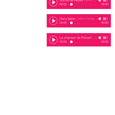
Noche de Reyes
-
Mick Fontaine
00:00
00:00
Dany baïon
-
Mick Fontaine
00:00
00:00
La chanson de Prévert
-
Mick Fontaine
00:00
00:00