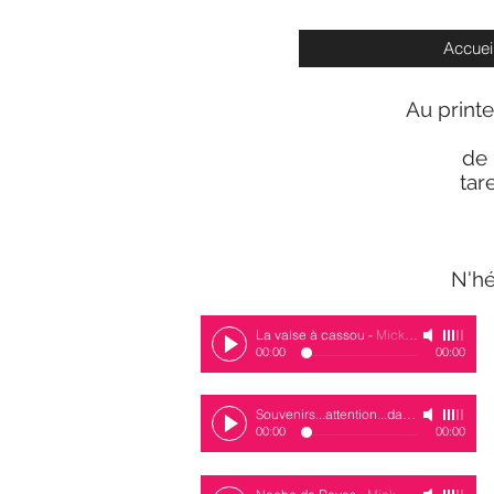
Accuei
Au printe
de 
tar
N'hé
La valse à cassou
-
Mick Fontaine
00:00
00:00
Souvenirs...attention...danger
-
Mick Fon
00:00
00:00